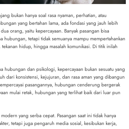
ang bukan hanya soal rasa nyaman, perhatian, atau
ANIME
ubungan yang bertahan lama, ada fondasi yang jauh lebih
Ghost in the Shell, Ketika Teknologi
 dua orang, yaitu kepercayaan. Banyak pasangan bisa
Mengaburkan Batas Manusia dan
ama hubungan, tetapi tidak semuanya mampu mempertahankan
Mesin
ekanan hidup, hingga masalah komunikasi. Di titik inilah
.
3 months ago
a hubungan dan psikologi, kepercayaan bukan sesuatu yang
uh dari konsistensi, kejujuran, dan rasa aman yang dibangun
sa mempercayai pasangannya, hubungan cenderung bergerak
yaan mulai retak, hubungan yang terlihat baik dari luar pun
modern yang serba cepat. Pasangan saat ini tidak hanya
ter, tetapi juga pengaruh media sosial, kesibukan kerja,