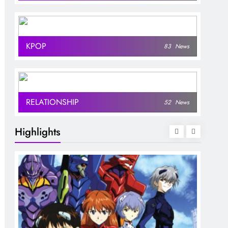
KPOP
83
News
RELATIONSHIP
52
News
Highlights