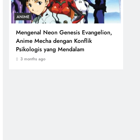
ANIME
ANI
Mengenal Neon Genesis Evangelion,
My 
Anime Mecha dengan Konflik
Men
Psikologis yang Mendalam
Pah
3 months ago
3 