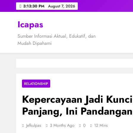
Skip
3:13:32 PM
August 7, 2026
to
content
Icapas
Sumber Informasi Aktual, Edukatif, dan
Mudah Dipahami
RELATIONSHIP
Kepercayaan Jadi Kunc
Panjang, Ini Pandangan
Jefkulpas
3 Months Ago
0
12 Mins