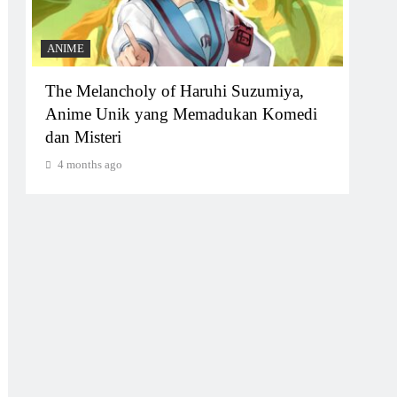
ANIME
ANI
The Melancholy of Haruhi Suzumiya,
Oreg
n
Anime Unik yang Memadukan Komedi
Tid
dan Misteri
4 
4 months ago