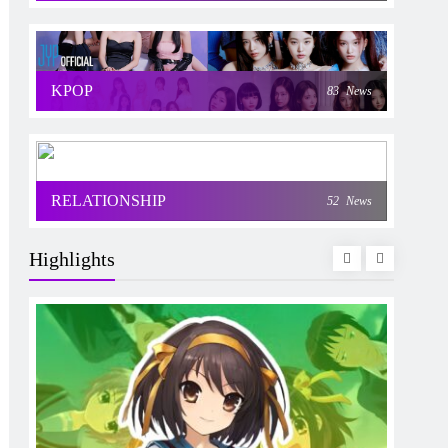
KPOP
83
News
RELATIONSHIP
52
News
Highlights