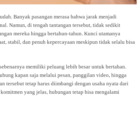
mudah. Banyak pasangan merasa bahwa jarak menjadi
ANIME
. Namun, di tengah tantangan tersebut, tidak sedikit
My Hero Academia, Kisah Deku
ungan mereka hingga bertahun-tahun. Kunci utamanya
Mengejar Impian di Dunia Para Pahlawa
hat, stabil, dan penuh kepercayaan meskipun tidak selalu bisa
4 months ago
sebenarnya memiliki peluang lebih besar untuk bertahan.
bung kapan saja melalui pesan, panggilan video, hingga
an tersebut tetap harus diimbangi dengan usaha nyata dari
 komitmen yang jelas, hubungan tetap bisa mengalami