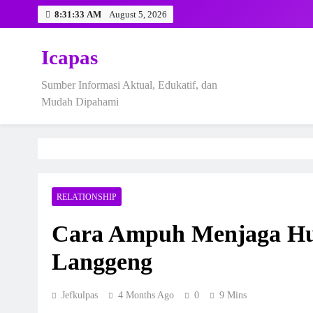
Skip
8:31:35 AM
August 5, 2026
to
content
Icapas
Sumber Informasi Aktual, Edukatif, dan
Mudah Dipahami
RELATIONSHIP
Cara Ampuh Menjaga Hu
Langgeng
Jefkulpas
4 Months Ago
0
9 Mins