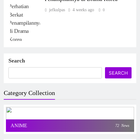
jefkulpas
4 weeks ago
0
Search
SEARCH
Category Collection
ANIME
72
News