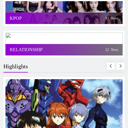
KPOP
83
News
RELATIONSHIP
52
News
Highlights