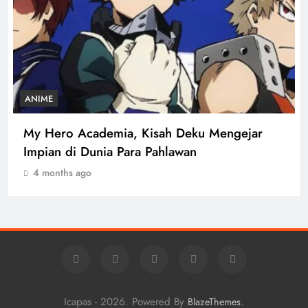
ANIME
A
My Hero Academia, Kisah Deku Mengejar
T
Impian di Dunia Para Pahlawan
U
4 months ago
Icapas - 2026. Powered By
.
BlazeThemes