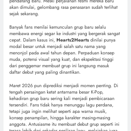
pendatang baru. Meski perjalanan resmi mereka baru
akan dimulai, gelombang rasa penasaran sudah terlihat
sejak sekarang.
Banyak fans menilai kemunculan grup baru selalu
membawa energi segar ke industri yang bergerak sangat
cepat. Dalam kasus ini,
Hearts2Hearts
dinilai punya
modal besar untuk menjadi salah satu nama yang
menonjol pada awal tahun depan. Perpaduan konsep
muda, potensi visual yang kuat, dan ekspektasi tinggi
dari penggemar membuat grup ini langsung masuk
daftar debut yang paling dinantikan.
Maret 2026 pun diprediksi menjadi momen penting. Di
tengah persaingan ketat antarnama besar K-Pop,
kehadiran grup baru sering kali menjadi pembicaraan
tersendiri. Fans tidak hanya menunggu lagu perdana,
tetapi juga ingin melihat seperti apa warna musik,
konsep penampilan, hingga karakter masing-masing
anggota. Antusiasme itu membuat debut grup seperti ini
terasa lebih dari sekadar perilisan lagu, melainkan juga