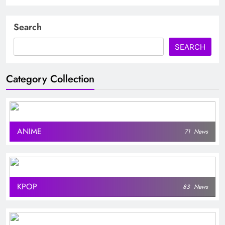
Search
SEARCH
Category Collection
ANIME
71
News
KPOP
83
News