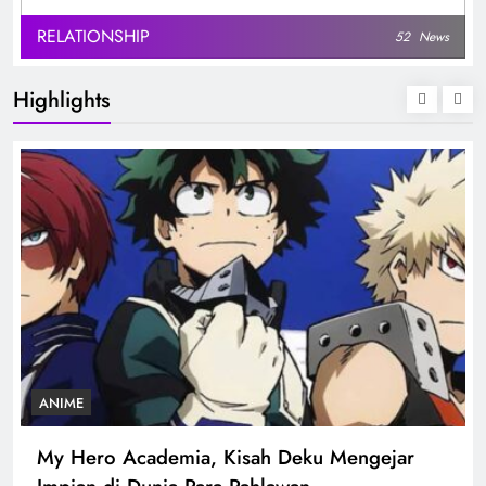
RELATIONSHIP
52
News
Highlights
ANIME
My Hero Academia, Kisah Deku Mengejar