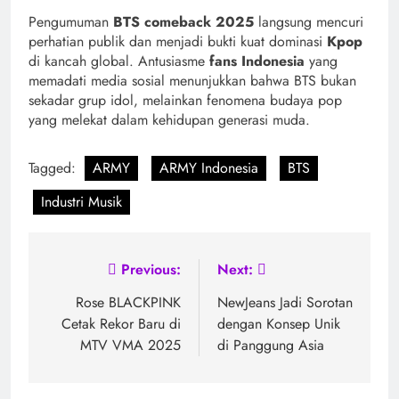
Pengumuman
BTS comeback 2025
langsung mencuri
perhatian publik dan menjadi bukti kuat dominasi
Kpop
di kancah global. Antusiasme
fans Indonesia
yang
memadati media sosial menunjukkan bahwa BTS bukan
sekadar grup idol, melainkan fenomena budaya pop
yang melekat dalam kehidupan generasi muda.
Tagged:
ARMY
ARMY Indonesia
BTS
Industri Musik
Post
Previous:
Next:
navigation
Rose BLACKPINK
NewJeans Jadi Sorotan
Cetak Rekor Baru di
dengan Konsep Unik
MTV VMA 2025
di Panggung Asia