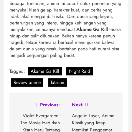
Sebagai tontonan, anime ini cocok untuk penonton yang
menyukai kisah gelap, karakter kuat, dan cerita yang
tidak takut mengambil risiko. Dari dunia yang kejam,
pertarungan yang intens, hingga kehilangan yang
menyakitkan, semuanya membuat
Akame Ga Kill
terasa
hidup dan sulit dilupakan. Bukan hanya karena penuh
tragedi, tetapi karena ia berhasil menunjukkan bahwa
dalam dunia yang rusak, bertahan pada hati nurani bisa
menjadi perjuangan paling berat.
Tagged:
Akame Ga Kill
Night Raid
Review anime
Tatsumi
Post
Previous:
Next:
navigation
Violet Evergarden:
Angelic Layer, Anime
The Movie Hadirkan
Klasik yang Tetap
Kisah Haru Tentang
Memikat Penggemar