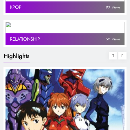
KPOP
83
News
RELATIONSHIP
52
News
Highlights