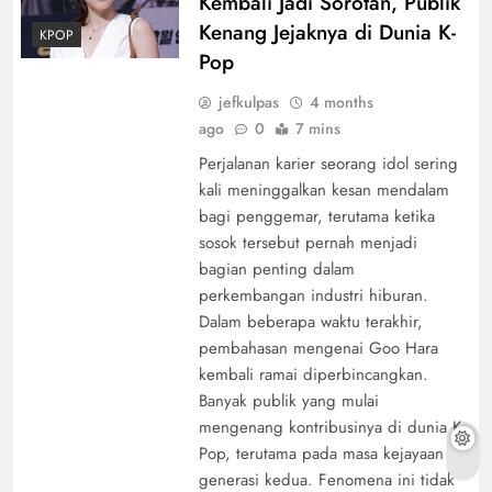
Kembali Jadi Sorotan, Publik
Kenang Jejaknya di Dunia K-
KPOP
Pop
jefkulpas
4 months
ago
0
7 mins
Perjalanan karier seorang idol sering
kali meninggalkan kesan mendalam
bagi penggemar, terutama ketika
sosok tersebut pernah menjadi
bagian penting dalam
perkembangan industri hiburan.
Dalam beberapa waktu terakhir,
pembahasan mengenai Goo Hara
kembali ramai diperbincangkan.
Banyak publik yang mulai
mengenang kontribusinya di dunia K-
Pop, terutama pada masa kejayaan
generasi kedua. Fenomena ini tidak