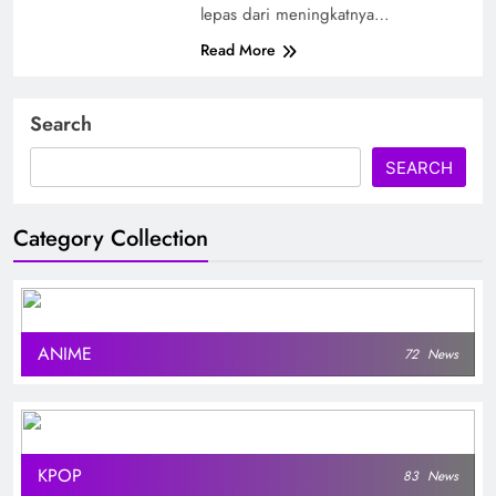
lepas dari meningkatnya…
Read More
Search
SEARCH
Category Collection
ANIME
72
News
KPOP
83
News