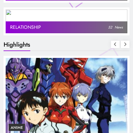
RELATIONSHIP
52
News
Highlights
ANIME