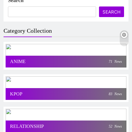
Search
SEARCH
Category Collection
ANIME
71
News
KPOP
83
News
RELATIONSHIP
52
News