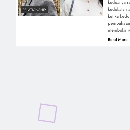
keduanya ra
kedekatan a
RELATIONSHIP
ketika kedu
pembahasan
membuka 
Read More