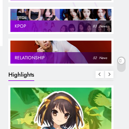
KPOP
83
News
RELATIONSHIP
52
News
Highlights