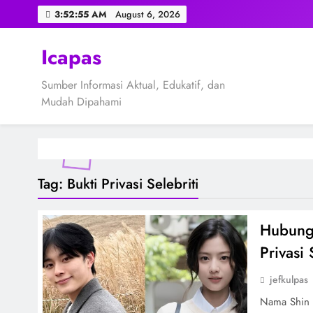
Skip
3:52:55 AM
August 6, 2026
to
content
Icapas
Sumber Informasi Aktual, Edukatif, dan
Mudah Dipahami
Tag:
Bukti Privasi Selebriti
Hubunga
Privasi 
jefkulpas
Nama Shin 